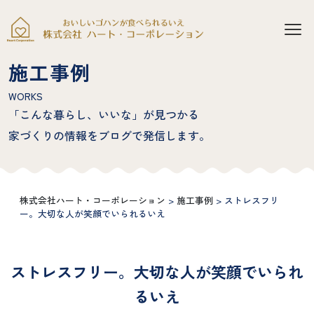
施工事例
WORKS
「こんな暮らし、いいな」が見つかる
家づくりの情報をブログで発信します。
株式会社ハート・コーポレーション
>
施工事例
>
ストレスフリ
ー。大切な人が笑顔でいられるいえ
ス
ト
レ
ス
フ
リ
ー
。
大
切
な
人
が
笑
顔
で
い
ら
れ
る
い
え