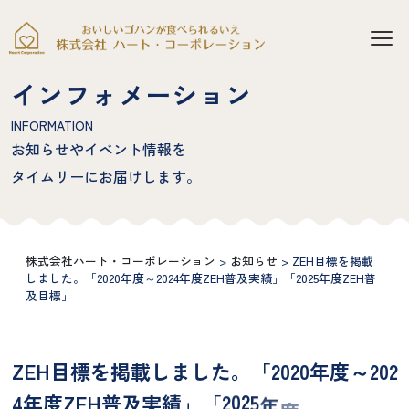
インフォメーション
INFORMATION
お知らせやイベント情報を
タイムリーにお届けします。
株式会社ハート・コーポレーション
>
お知らせ
>
ZEH目標を掲載
しました。「2020年度～2024年度ZEH普及実績」「2025年度ZEH普
及目標」
Z
E
H
目
標
を
掲
載
し
ま
し
た
。
「
2
0
2
0
年
度
～
2
0
2
5
年
2
0
4
年
度
Z
E
H
普
及
実
績
」
「
2
度
Z